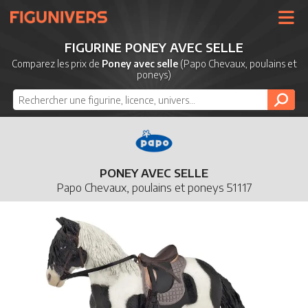
UNIVERS
FIGURINE PONEY AVEC SELLE
LICENCES
Comparez les prix de
Poney avec selle
(Papo Chevaux, poulains et
poneys)
MARQUES
NOUVEAUTÉS
DERNIERS AJOUTS
PONEY AVEC SELLE
Papo Chevaux, poulains et poneys 51117