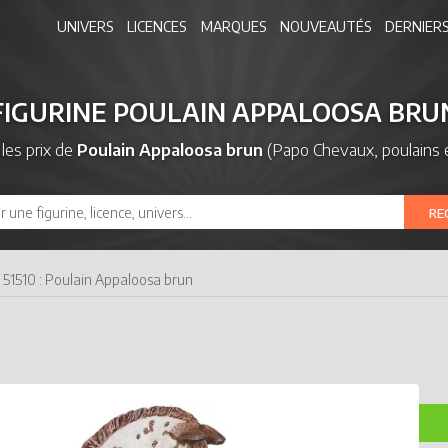
UNIVERS
LICENCES
MARQUES
NOUVEAUTÉS
DERNIERS
FIGURINE POULAIN APPALOOSA BRU
les prix de
Poulain Appaloosa brun
(Papo Chevaux, poulains 
RE
51510 : Poulain Appaloosa brun