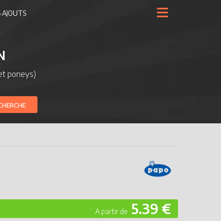
 AJOUTS
N
et poneys)
CHERCHE
5.39 €