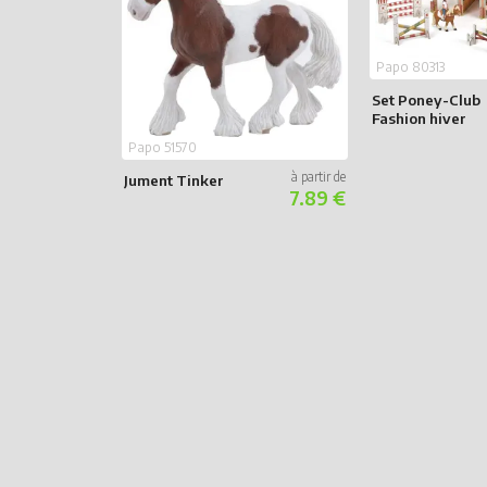
Papo 80313
Set Poney-Club
Fashion hiver
Papo 51570
Jument Tinker
7.89 €