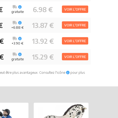
€
6.98 €
VOIR L'OFFRE
gratuite
€
13.87 €
VOIR L'OFFRE
+6.88 €
 €
13.92 €
VOIR L'OFFRE
+3.90 €
 €
15.29 €
VOIR L'OFFRE
gratuite
eut être plus avantageux. Consultez l'icône
pour plus