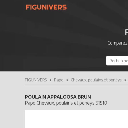
Comparez 
FIGUNIVERS
Papo
Chevaux, poulains et poneys
POULAIN APPALOOSA BRUN
Papo Chevaux, poulains et poneys 51510