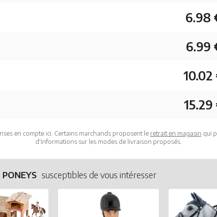
6.98 
6.99 
10.02
15.29
rises en compte ici. Certains marchands proposent le
retrait en magasin
qui p
d'informations sur les modes de livraison proposés.
T PONEYS
susceptibles de vous intéresser