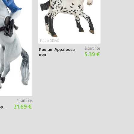
Papo 51540
Papo 51571
Poulain Appaloosa
Clydesdale
5.39 €
noir
21.69 €
ope