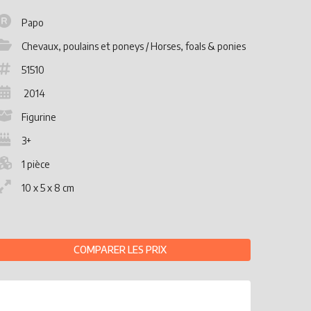
Papo
Chevaux, poulains et poneys / Horses, foals & ponies
51510
2014
Figurine
3+
1 pièce
10 x 5 x 8 cm
COMPARER LES PRIX