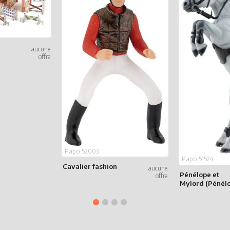
Papo 52003
Papo 51574
Cavalier fashion
Pénélope et
Mylord (Pénél
Leprévost)