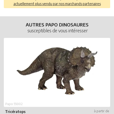
actuellement plus vendu par nos marchands partenaires
AUTRES PAPO DINOSAURES
susceptibles de vous intéresser
P
A
Papo 55002
Tricératops