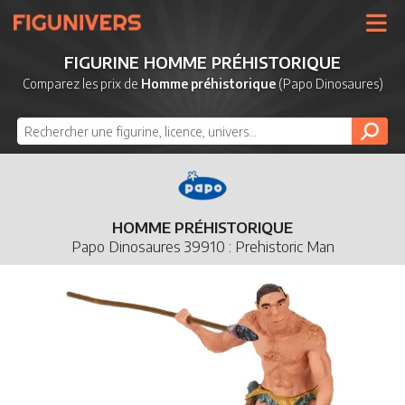
UNIVERS
FIGURINE HOMME PRÉHISTORIQUE
LICENCES
Comparez les prix de
Homme préhistorique
(Papo Dinosaures)
MARQUES
NOUVEAUTÉS
DERNIERS AJOUTS
HOMME PRÉHISTORIQUE
Papo Dinosaures 39910 : Prehistoric Man