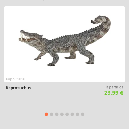
Papo 55056
P
Kaprosuchus
23.99 €
J