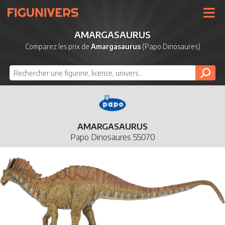
UNIVERS
AMARGASAURUS
LICENCES
Comparez les prix de
Amargasaurus
(Papo Dinosaures)
MARQUES
NOUVEAUTÉS
DERNIERS AJOUTS
AMARGASAURUS
Papo Dinosaures 55070