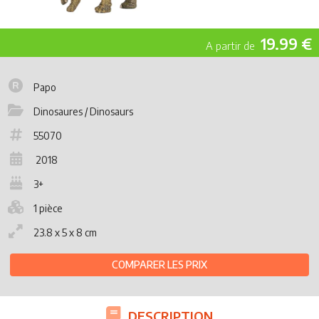
19.99 €
Papo
Dinosaures / Dinosaurs
55070
2018
3+
1 pièce
23.8 x 5 x 8 cm
COMPARER LES PRIX
DESCRIPTION