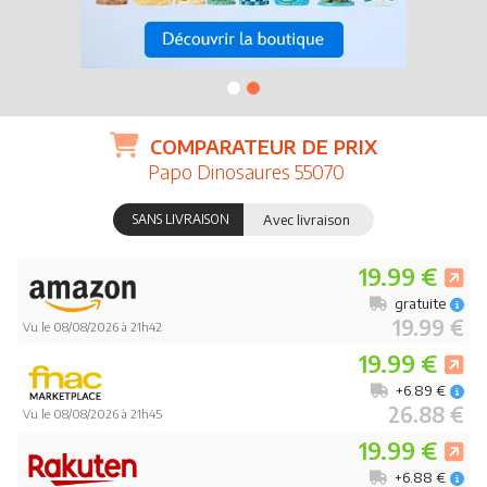
COMPARATEUR DE PRIX
Papo Dinosaures 55070
SANS LIVRAISON
Avec livraison
19.99 €
gratuite
19.99 €
Vu le 08/08/2026 à 21h42
19.99 €
+6.89 €
26.88 €
Vu le 08/08/2026 à 21h45
19.99 €
+6.88 €