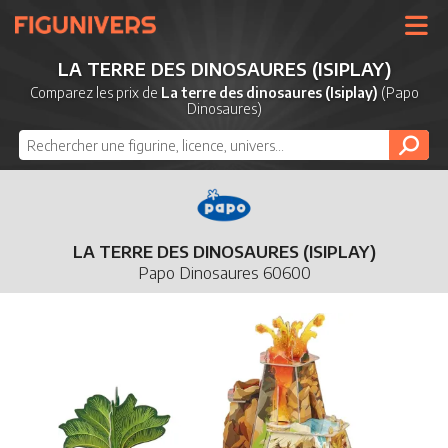
UNIVERS
LA TERRE DES DINOSAURES (ISIPLAY)
LICENCES
Comparez les prix de
La terre des dinosaures (Isiplay)
(Papo
Dinosaures)
MARQUES
NOUVEAUTÉS
DERNIERS AJOUTS
LA TERRE DES DINOSAURES (ISIPLAY)
Papo Dinosaures 60600