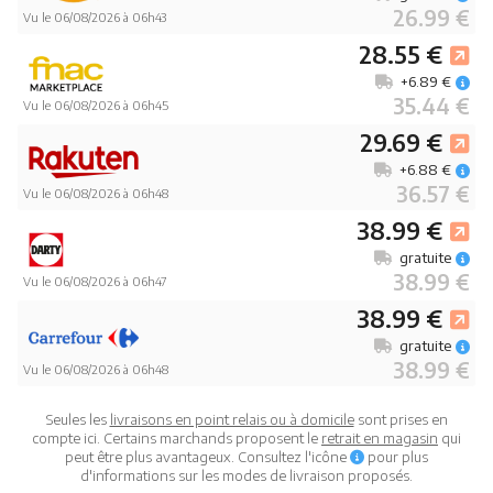
26.99 €
Vu le 06/08/2026 à 06h43
28.55 €
+6.89 €
35.44 €
Vu le 06/08/2026 à 06h45
29.69 €
+6.88 €
36.57 €
Vu le 06/08/2026 à 06h48
38.99 €
gratuite
38.99 €
Vu le 06/08/2026 à 06h47
38.99 €
gratuite
38.99 €
Vu le 06/08/2026 à 06h48
Seules les
livraisons en point relais ou à domicile
sont prises en
compte ici. Certains marchands proposent le
retrait en magasin
qui
peut être plus avantageux. Consultez l'icône
pour plus
d'informations sur les modes de livraison proposés.