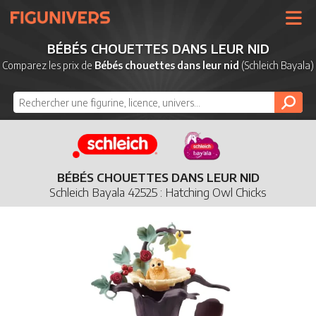
UNIVERS
BÉBÉS CHOUETTES DANS LEUR NID
LICENCES
Comparez les prix de
Bébés chouettes dans leur nid
(Schleich Bayala)
MARQUES
NOUVEAUTÉS
DERNIERS AJOUTS
BÉBÉS CHOUETTES DANS LEUR NID
Schleich Bayala 42525 : Hatching Owl Chicks