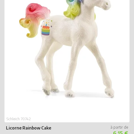
Schleich 70742
Licorne Rainbow Cake
S
6.15 €