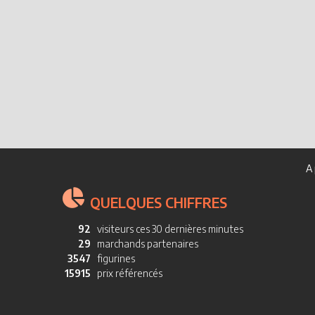
A 
QUELQUES CHIFFRES
92
visiteurs ces 30 dernières minutes
29
marchands partenaires
3547
figurines
15915
prix référencés