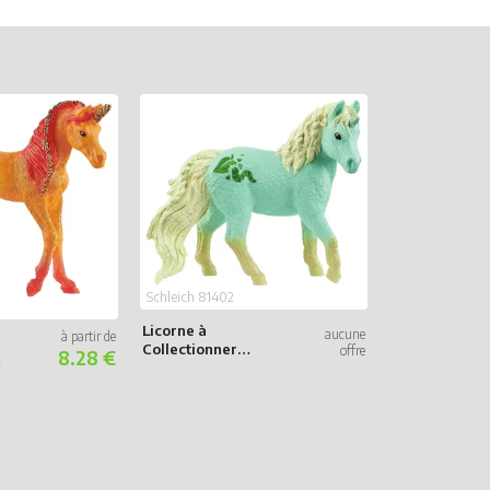
Schleich 81402
Schleich 70799
Licorne à
Collectionner
8.28 €
Licorne à
Oona
collectionner
Vialactea