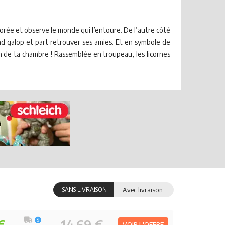
lorée et observe le monde qui l’entoure. De l’autre côté
rand galop et part retrouver ses amies. Et en symbole de
ion de ta chambre ! Rassemblée en troupeau, les licornes
SANS LIVRAISON
Avec livraison
€
14.69 €
VOIR L'OFFRE