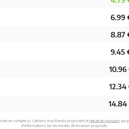
6.99 
8.87 
9.45 
10.96
12.34
14.84
rises en compte ici. Certains marchands proposent le
retrait en magasin
qui p
d'informations sur les modes de livraison proposés.