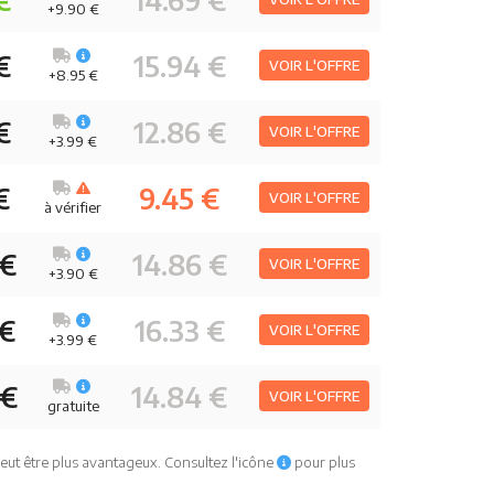
+9.90 €
€
15.94 €
VOIR L'OFFRE
+8.95 €
€
12.86 €
VOIR L'OFFRE
+3.99 €
€
9.45 €
VOIR L'OFFRE
à vérifier
 €
14.86 €
VOIR L'OFFRE
+3.90 €
 €
16.33 €
VOIR L'OFFRE
+3.99 €
 €
14.84 €
VOIR L'OFFRE
gratuite
eut être plus avantageux. Consultez l'icône
pour plus