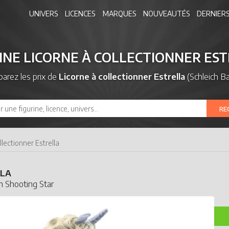
UNIVERS
LICENCES
MARQUES
NOUVEAUTÉS
DERNIERS
INE LICORNE À COLLECTIONNER ES
arez les prix de
Licorne à collectionner Estrella
(Schleich Ba
RE
llectionner Estrella
LLA
rn Shooting Star