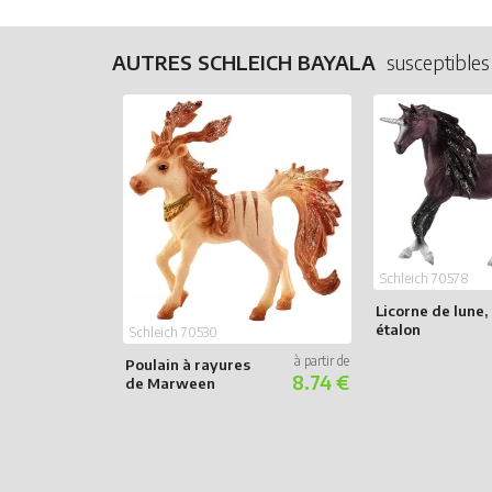
AUTRES SCHLEICH BAYALA
susceptibles
Schleich 70578
Licorne de lune,
étalon
Schleich 70530
Poulain à rayures
8.74 €
de Marween