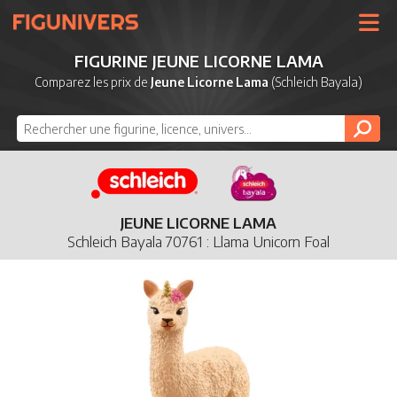
UNIVERS
FIGURINE JEUNE LICORNE LAMA
LICENCES
Comparez les prix de
Jeune Licorne Lama
(Schleich Bayala)
MARQUES
NOUVEAUTÉS
DERNIERS AJOUTS
JEUNE LICORNE LAMA
Schleich Bayala 70761 : Llama Unicorn Foal