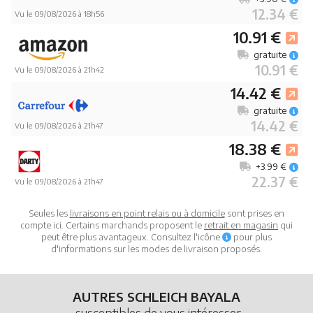
12.34 €
Vu le 09/08/2026 à 18h56
10.91 €
gratuite
10.91 €
Vu le 09/08/2026 à 21h42
14.42 €
gratuite
14.42 €
Vu le 09/08/2026 à 21h47
18.38 €
+3.99 €
22.37 €
Vu le 09/08/2026 à 21h47
Seules les
livraisons en point relais ou à domicile
sont prises en
compte ici. Certains marchands proposent le
retrait en magasin
qui
peut être plus avantageux. Consultez l'icône
pour plus
d'informations sur les modes de livraison proposés.
AUTRES SCHLEICH BAYALA
susceptibles de vous intéresser