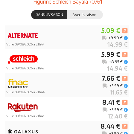
Figurine Schleich Bayala 70761
SANS LIVRAISON
Avec livraison
5.09 €
+9.90 €
14.99 €
Vu le 09/08/2026 à 21h47
5.99 €
+8.95 €
14.94 €
Vu le 09/08/2026 à 21h49
7.66 €
+3.99 €
11.65 €
Vu le 09/08/2026 à 21h44
8.41 €
+3.99 €
12.40 €
Vu le 09/08/2026 à 21h47
8.44 €
+3.90 €