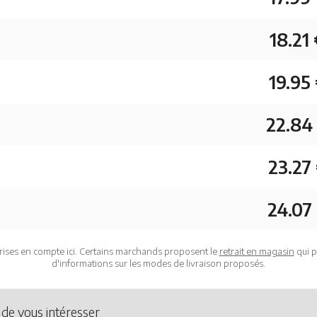
18.21
19.95
22.84
23.27
24.07
rises en compte ici. Certains marchands proposent le
retrait en magasin
qui p
d'informations sur les modes de livraison proposés.
 de vous intéresser