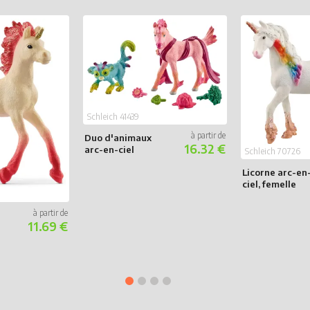
Schleich 41439
Duo d'animaux
16.32 €
arc-en-ciel
Schleich 70726
Licorne arc-en
ciel, femelle
11.69 €