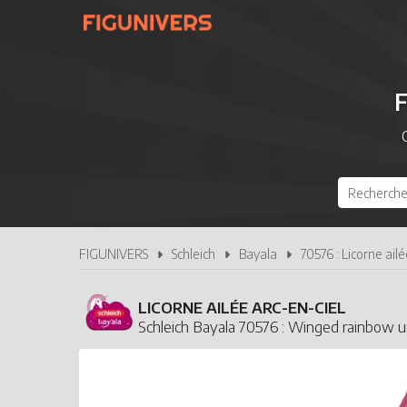
F
FIGUNIVERS
Schleich
Bayala
70576 : Licorne ailé
LICORNE AILÉE ARC-EN-CIEL
Schleich Bayala 70576 : Winged rainbow u