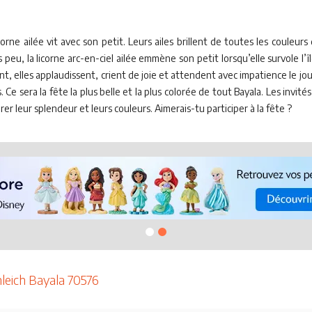
orne ailée vit avec son petit. Leurs ailes brillent de toutes les couleur
peu, la licorne arc-en-ciel ailée emmène son petit lorsqu’elle survole l’île
nt, elles applaudissent, crient de joie et attendent avec impatience le jour 
. Ce sera la fête la plus belle et la plus colorée de tout Bayala. Les invi
r leur splendeur et leurs couleurs. Aimerais-tu participer à la fête ?
hleich Bayala 70576