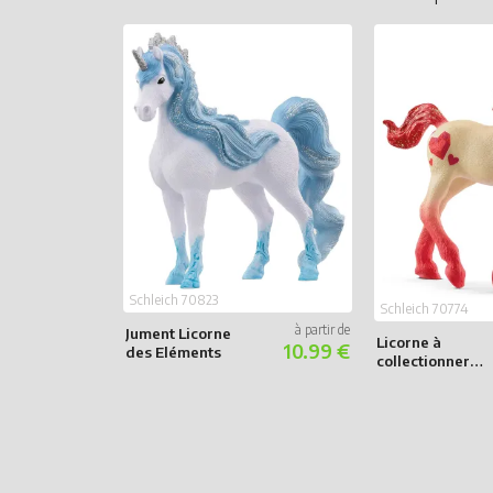
Schleich 70823
Schleich 70774
Jument Licorne
Licorne à
10.99 €
des Eléments
collectionner
Rubis