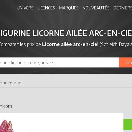
UNIVERS
LICENCES
MARQUES
NOUVEAUTÉS
DERNIERS
IGURINE LICORNE AILÉE ARC-EN-CI
Comparez les prix de
Licorne ailée arc-en-ciel
(Schleich Bayala
RE
e arc-en-ciel
nicorn