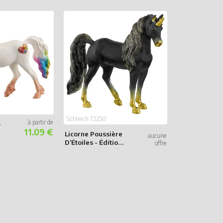
Schleich 70736
Schleich 72250
-
Licorne à
11.09 €
Licorne Poussière
Collectionner
D’Étoiles - Édition
Cône glacé
Métallique