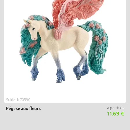
Schleich 70590
Pégase aux fleurs
S
11.69 €
L