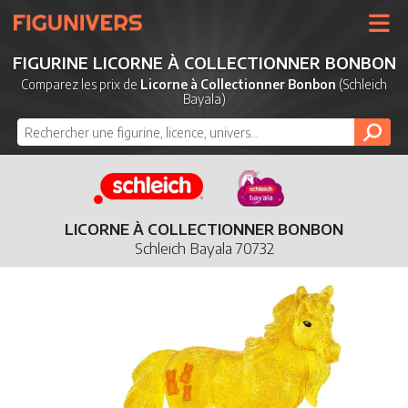
UNIVERS
FIGURINE LICORNE À COLLECTIONNER BONBON
LICENCES
Comparez les prix de
Licorne à Collectionner Bonbon
(Schleich
Bayala)
MARQUES
NOUVEAUTÉS
DERNIERS AJOUTS
LICORNE À COLLECTIONNER BONBON
Schleich Bayala 70732