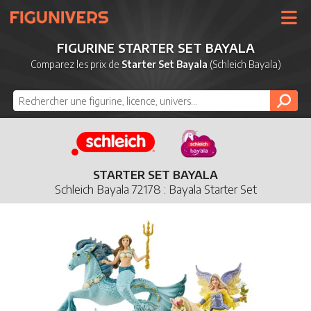
UNIVERS
FIGURINE STARTER SET BAYALA
LICENCES
Comparez les prix de
Starter Set Bayala
(Schleich Bayala)
MARQUES
NOUVEAUTÉS
DERNIERS AJOUTS
STARTER SET BAYALA
Schleich Bayala 72178 : Bayala Starter Set