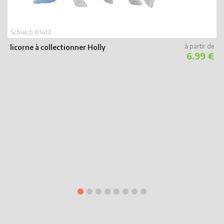
Schleich 81413
licorne à collectionner Holly
6.99 €
S
P