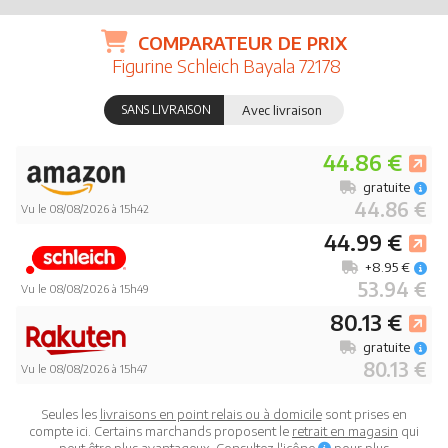
COMPARATEUR DE PRIX
Figurine Schleich Bayala 72178
SANS LIVRAISON
Avec livraison
44.86 €
gratuite
44.86 €
Vu le 08/08/2026 à 15h42
44.99 €
+8.95 €
53.94 €
Vu le 08/08/2026 à 15h49
80.13 €
gratuite
80.13 €
Vu le 08/08/2026 à 15h47
Seules les
livraisons en point relais ou à domicile
sont prises en
compte ici. Certains marchands proposent le
retrait en magasin
qui
peut être plus avantageux. Consultez l'icône
pour plus