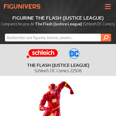
UNIVERS
FIGURINE THE FLASH (JUSTICE LEAGUE)
LICENCES
Comparez les prix de
The Flash (Justice League)
(Schleich DC Comics)
MARQUES
NOUVEAUTÉS
DERNIERS AJOUTS
THE FLASH (JUSTICE LEAGUE)
Schleich DC Comics 22508