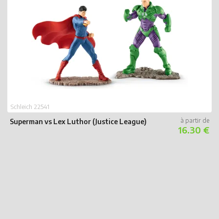
Schleich 22541
Superman vs Lex Luthor (Justice League)
16.30 €
S
B