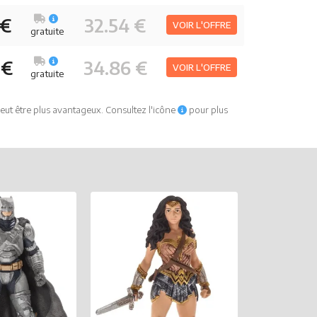
 €
32.54 €
VOIR L'OFFRE
gratuite
 €
34.86 €
VOIR L'OFFRE
gratuite
eut être plus avantageux. Consultez l'icône
pour plus