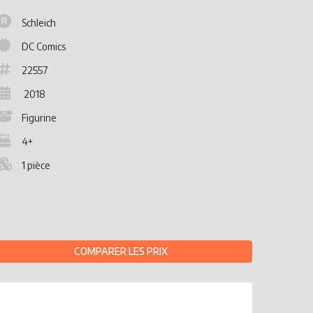
Schleich
DC Comics
22557
2018
Figurine
4+
1 pièce
COMPARER LES PRIX