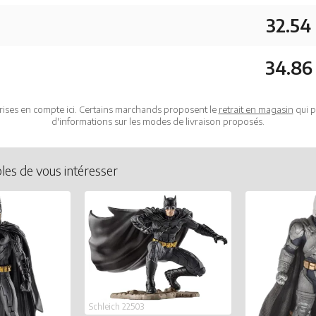
32.54
34.86
rises en compte ici. Certains marchands proposent le
retrait en magasin
qui p
d'informations sur les modes de livraison proposés.
les de vous intéresser
Schleich 22503