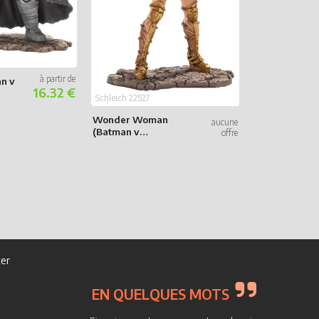
Schleich 22504
n v
Superman (Ju
16.32 €
League)
Schleich 22527
Wonder Woman
(Batman v
Superman)
er
EN QUELQUES MOTS