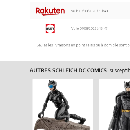
Vu le 07/08/2026 à 15h48
Vu le 07/08/2026 à 15h47
Seules les
livraisons en point relais ou à domicile
sont p
AUTRES SCHLEICH DC COMICS
susceptib