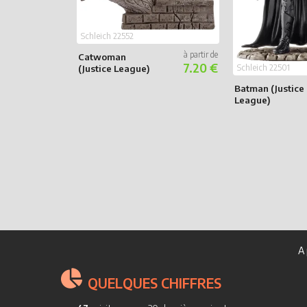
Schleich 22552
Catwoman
7.20 €
(Justice League)
Schleich 22501
Batman (Justice
League)
A 
QUELQUES CHIFFRES