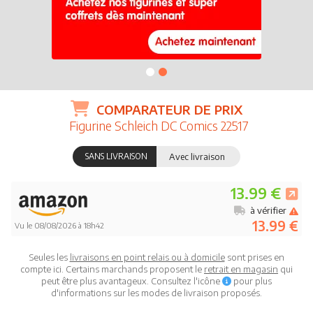
COMPARATEUR DE PRIX
Figurine Schleich DC Comics 22517
SANS LIVRAISON
Avec livraison
13.99 €
à vérifier
13.99 €
Vu le 08/08/2026 à 18h42
Seules les
livraisons en point relais ou à domicile
sont prises en
compte ici. Certains marchands proposent le
retrait en magasin
qui
peut être plus avantageux. Consultez l'icône
pour plus
d'informations sur les modes de livraison proposés.