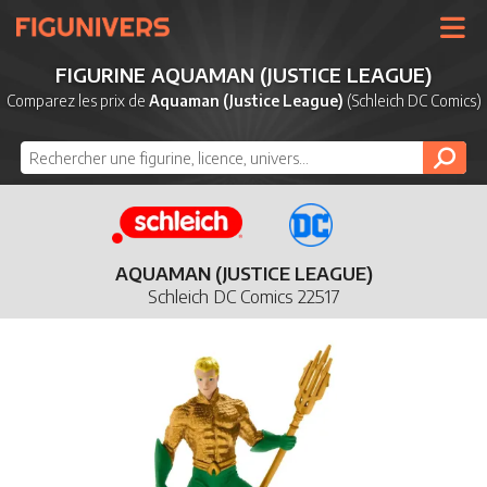
UNIVERS
FIGURINE AQUAMAN (JUSTICE LEAGUE)
LICENCES
Comparez les prix de
Aquaman (Justice League)
(Schleich DC Comics)
MARQUES
NOUVEAUTÉS
DERNIERS AJOUTS
AQUAMAN (JUSTICE LEAGUE)
Schleich DC Comics 22517