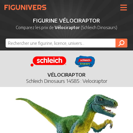
UNIVERS
FIGURINE VÉLOCIRAPTOR
LICENCES
Comparez les prix de
Vélociraptor
(Schleich Dinosaurs)
MARQUES
NOUVEAUTÉS
DERNIERS AJOUTS
VÉLOCIRAPTOR
Schleich Dinosaurs 14585 : Velociraptor