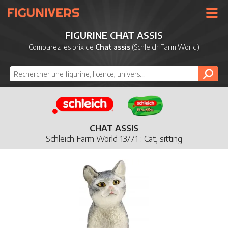
UNIVERS
FIGURINE CHAT ASSIS
LICENCES
Comparez les prix de
Chat assis
(Schleich Farm World)
MARQUES
NOUVEAUTÉS
DERNIERS AJOUTS
CHAT ASSIS
Schleich Farm World 13771 : Cat, sitting