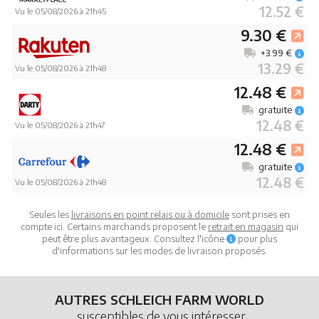
12.52 €
Vu le 05/08/2026 à 21h45
9.30 €
+3.99 €
13.29 €
Vu le 05/08/2026 à 21h48
12.48 €
gratuite
12.48 €
Vu le 05/08/2026 à 21h47
12.48 €
gratuite
12.48 €
Vu le 05/08/2026 à 21h48
Seules les
livraisons en point relais ou à domicile
sont prises en
compte ici. Certains marchands proposent le
retrait en magasin
qui
peut être plus avantageux. Consultez l'icône
pour plus
d'informations sur les modes de livraison proposés.
AUTRES SCHLEICH FARM WORLD
susceptibles de vous intéresser