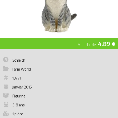
4.89 €
Schleich
Farm World
13771
Janvier 2015
Figurine
3-8 ans
1 pièce