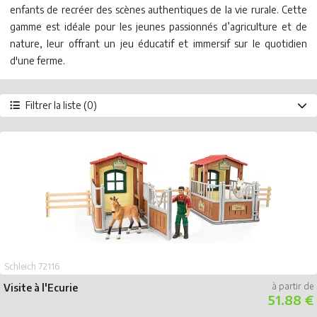
enfants de recréer des scènes authentiques de la vie rurale. Cette
gamme est idéale pour les jeunes passionnés d’agriculture et de
nature, leur offrant un jeu éducatif et immersif sur le quotidien
d'une ferme.
Filtrer la liste (0)
Type de produit
Accessoires
Bâtiment
Calendrier de l'Avent
Figurine
Kit de jeu
Sachet Surprise
Véhicule
Année
2026
2025
2024
2023
2022
2021
2020
2019
2018
2017
2016
2015
2014
2013
2011
Prix
- de 10 €
Schleich 72116
de 10 à 20 €
Visite à l'Ecurie
de 20 à 50 €
51.88 €
+ de 50 €