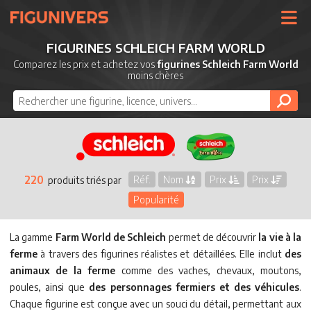
UNIVERS
FIGURINES SCHLEICH FARM WORLD
LICENCES
Comparez les prix et achetez vos
figurines Schleich Farm World
moins chères
MARQUES
NOUVEAUTÉS
DERNIERS AJOUTS
220
Réf.
Nom
Prix
Prix
produits triés par
Popularité
La gamme
Farm World de Schleich
permet de découvrir
la vie à la
ferme
à travers des figurines réalistes et détaillées. Elle inclut
des
animaux de la ferme
comme des vaches, chevaux, moutons,
poules, ainsi que
des personnages fermiers et des véhicules
.
Chaque figurine est conçue avec un souci du détail, permettant aux