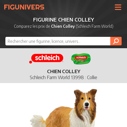
UNIVERS
FIGURINE CHIEN COLLEY
LICENCES
Comparez les prix de
Chien Colley
(Schleich Farm World)
MARQUES
NOUVEAUTÉS
DERNIERS AJOUTS
CHIEN COLLEY
Schleich Farm World 13998 : Collie