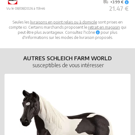
+3.99 €
21.47 €
Vu le 08/08/2026 à 15h46
Seules les
livraisons en point relais ou à domicile
sont prises en
compte ici. Certains marchands proposent le
retrait en magasin
qui
peut être plus avantageux. Consultez l'icône
pour plus
d'informations sur les modes de livraison proposés.
AUTRES SCHLEICH FARM WORLD
susceptibles de vous intéresser