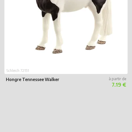
S
J
Schleich 72151
Hongre Tennessee Walker
7.19 €