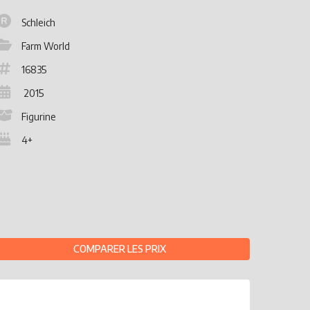
Schleich
Farm World
16835
2015
Figurine
4+
COMPARER LES PRIX