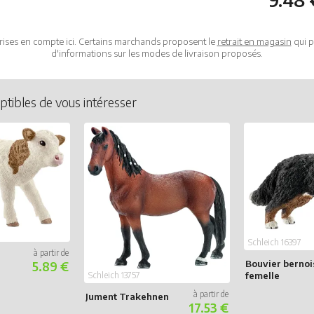
9.48 
rises en compte ici. Certains marchands proposent le
retrait en magasin
qui p
d'informations sur les modes de livraison proposés.
ptibles de vous intéresser
Schleich 16397
Bouvier bernoi
5.89 €
femelle
Schleich 13757
Jument Trakehnen
17.53 €