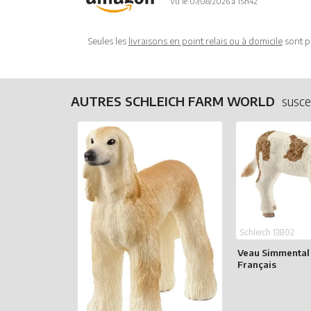
Vu le 07/08/2026 à 15h42
Seules les
livraisons en point relais ou à domicile
sont p
AUTRES SCHLEICH FARM WORLD
susce
Schleich 13802
Veau Simmental
Français