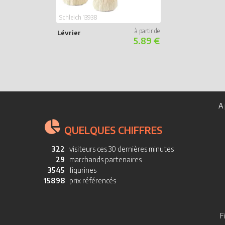
Schleich 13938
Lévrier
5.89 €
A 
QUELQUES CHIFFRES
322
visiteurs ces 30 dernières minutes
29
marchands partenaires
3545
figurines
15898
prix référencés
F