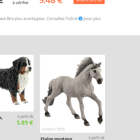
€
9.48 €
à vérifier
eut être plus avantageux. Consultez l'icône
pour plus
Schleich 42500
Maison pour
lapins et coc
d’Inde
s,
5.89 €
Schleich 13915
Etalon mustang