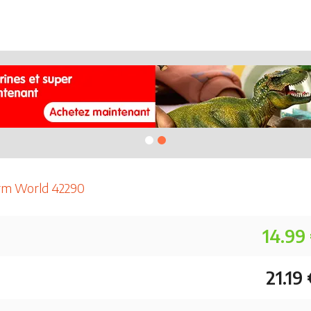
arm World 42290
14.99
21.19 