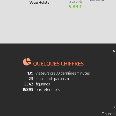
Veau Holstein
5.89 €
A 
QUELQUES CHIFFRES
139
visiteurs ces 30 dernières minutes
29
marchands partenaires
3542
figurines
15899
prix référencés
F
Figuniver