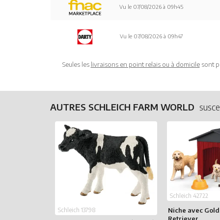
Vu le 07/08/2026 à 09h45
Vu le 07/08/2026 à 09h47
Seules les
livraisons en point relais ou à domicile
sont p
AUTRES SCHLEICH FARM WORLD
susce
Schleich 42722
Niche avec Gol
Schleich 13798
Retriever