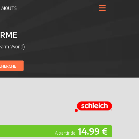
 AJOUTS
ERME
Farm World)
CHERCHE
14.99 €