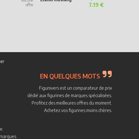
Ponette de R
7.19 €
Gallois
er
EN QUELQUES MOTS
Figunivers est un comparateur de prix
dédié aux figurines de marques spécialisées.
Profitez des meilleures offres du moment.
Achetez vos figurines moins chères.
e.
s marques.