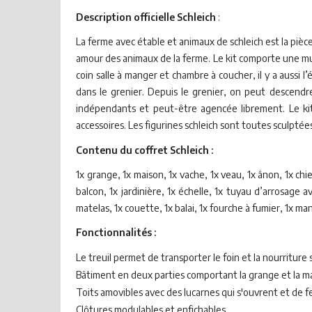
Description officielle Schleich
:
La ferme avec étable et animaux de schleich est la pièc
amour des animaux de la ferme. Le kit comporte une mult
coin salle à manger et chambre à coucher, il y a aussi l’
dans le grenier. Depuis le grenier, on peut descendr
indépendants et peut-être agencée librement. Le ki
accessoires. Les figurines schleich sont toutes sculpt
Contenu du coffret Schleich :
1x grange, 1x maison, 1x vache, 1x veau, 1x ânon, 1x chie
balcon, 1x jardinière, 1x échelle, 1x tuyau d’arrosage a
matelas, 1x couette, 1x balai, 1x fourche à fumier, 1x man
Fonctionnalités :
Le treuil permet de transporter le foin et la nourriture 
Bâtiment en deux parties comportant la grange et la m
Toits amovibles avec des lucarnes qui s'ouvrent et de fe
Clôtures modulables et enfichables