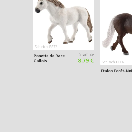
Schleich 13872
Ponette de Race
8.79 €
Gallois
Schleich 13897
Etalon Forêt-No