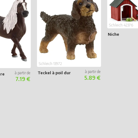
Schleich 42376
Niche
Schleich 13972
Teckel à poil dur
ire
5.89 €
7.19 €