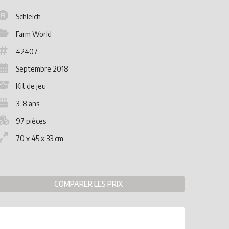
Schleich
Farm World
42407
Septembre 2018
Kit de jeu
3-8 ans
97 pièces
70 x 45 x 33 cm
COMPARER LES PRIX