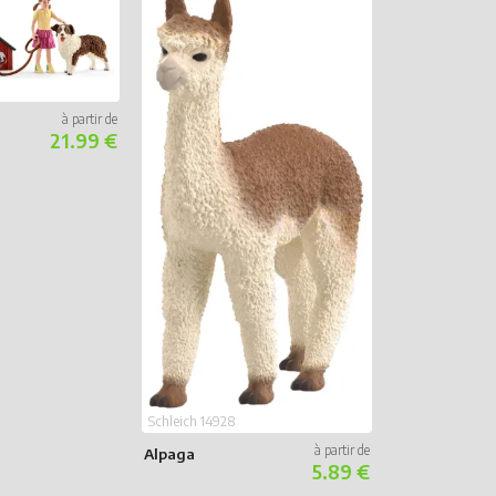
21.99 €
Schleich 13831
Étalon Tinker
Schleich 14928
Alpaga
5.89 €