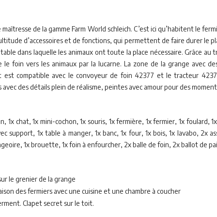
e maîtresse de la gamme Farm World schleich. C’est ici qu’habitent le ferm
itude d’accessoires et de fonctions, qui permettent de faire durer le plais
étable dans laquelle les animaux ont toute la place nécessaire. Grâce au tr
e le foin vers les animaux par la lucarne. La zone de la grange avec
t est compatible avec le convoyeur de foin 42377 et le tracteur 4237
ées avec des détails plein de réalisme, peintes avec amour pour des momen
n, 1x chat, 1x mini-cochon, 1x souris, 1x fermière, 1x fermier, 1x foulard, 
vec support, 1x table à manger, 1x banc, 1x four, 1x bois, 1x lavabo, 2x ass
geoire, 1x brouette, 1x foin à enfourcher, 2x balle de foin, 2x ballot de pai
sur le grenier de la grange
aison des fermiers avec une cuisine et une chambre à coucher
rment. Clapet secret sur le toit.