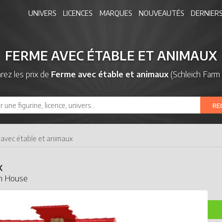
UNIVERS
LICENCES
MARQUES
NOUVEAUTÉS
DERNIERS
FERME AVEC ÉTABLE ET ANIMAUX
ez les prix de
Ferme avec étable et animaux
(Schleich Farm
RE
 avec étable et animaux
X
rm House