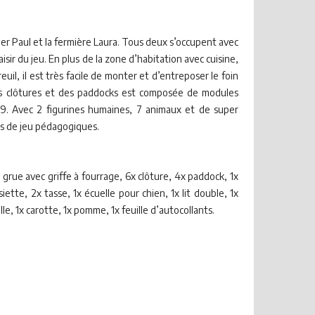
ier Paul et la fermière Laura. Tous deux s’occupent avec
ir du jeu. En plus de la zone d’habitation avec cuisine,
euil, il est très facile de monter et d’entreposer le foin
 des clôtures et des paddocks est composée de modules
9. Avec 2 figurines humaines, 7 animaux et de super
ts de jeu pédagogiques.
1x grue avec griffe à fourrage, 6x clôture, 4x paddock, 1x
iette, 2x tasse, 1x écuelle pour chien, 1x lit double, 1x
lle, 1x carotte, 1x pomme, 1x feuille d’autocollants.