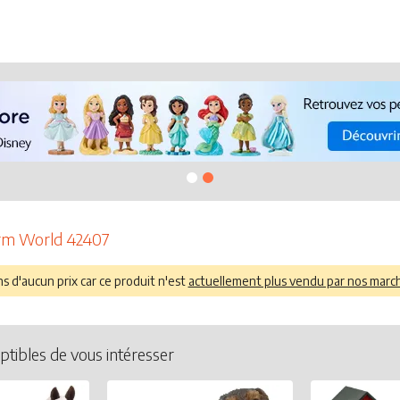
arm World 42407
 d'aucun prix car ce produit n'est
actuellement plus vendu par nos marc
ptibles de vous intéresser