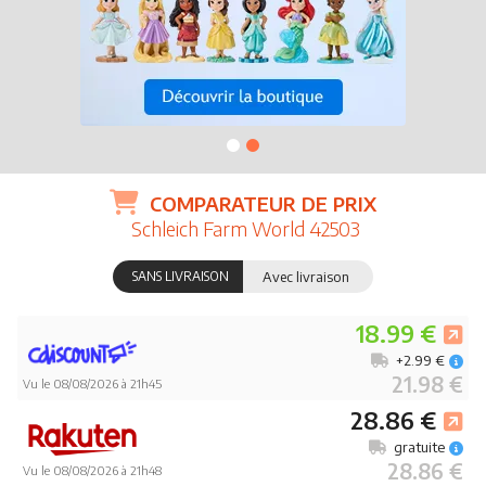
COMPARATEUR DE PRIX
Schleich Farm World 42503
SANS LIVRAISON
Avec livraison
18.99 €
+2.99 €
21.98 €
Vu le 08/08/2026 à 21h45
28.86 €
gratuite
28.86 €
Vu le 08/08/2026 à 21h48