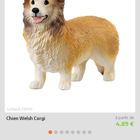
S
K
Schleich 13999
Chien Welsh Corgi
4.89 €