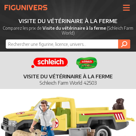
UNIVERS
VISITE DU VÉTÉRINAIRE À LA FERME
LICENCES
Comparez les prix de
Visite du vétérinaire à la ferme
(Schleich Farm
World)
MARQUES
NOUVEAUTÉS
DERNIERS AJOUTS
VISITE DU VÉTÉRINAIRE À LA FERME
Schleich Farm World 42503