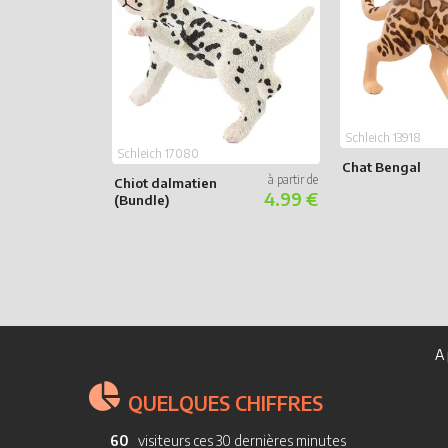
Schleich 13918
Schleich 17080
Chat Bengal
Chiot dalmatien
4.99 €
(Bundle)
A 
QUELQUES CHIFFRES
60
visiteurs ces 30 dernières minutes