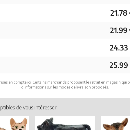
21.78
21.99
24.33
25.99
rises en compte ici. Certains marchands proposent le
retrait en magasin
qui p
d'informations sur les modes de livraison proposés.
ptibles de vous intéresser