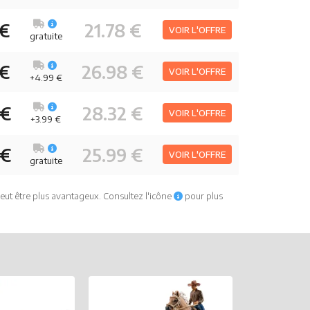
 €
21.78 €
VOIR L'OFFRE
gratuite
 €
26.98 €
VOIR L'OFFRE
+4.99 €
 €
28.32 €
VOIR L'OFFRE
+3.99 €
 €
25.99 €
VOIR L'OFFRE
gratuite
eut être plus avantageux. Consultez l'icône
pour plus