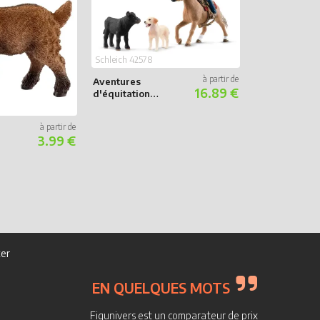
Schleich 42578
Aventures
16.89 €
d'équitation
Western
Schleich 13803
3.99 €
Poulain Pinto
er
EN QUELQUES MOTS
Figunivers est un comparateur de prix