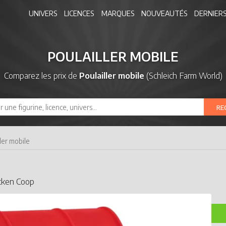
UNIVERS
LICENCES
MARQUES
NOUVEAUTÉS
DERNIERS
POULAILLER MOBILE
Comparez les prix de
Poulailler mobile
(Schleich Farm World)
RE
ller mobile
icken Coop