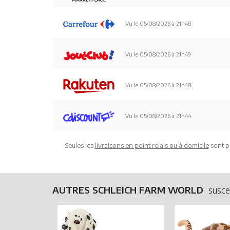
Vu le 05/08/2026 à 21h48
Vu le 05/08/2026 à 21h49
Vu le 05/08/2026 à 21h48
Vu le 05/08/2026 à 21h44
Seules les
livraisons en point relais ou à domicile
sont p
AUTRES SCHLEICH FARM WORLD
susce