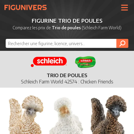
UNIVERS
FIGURINE TRIO DE POULES
LICENCES
Comparez les prix de
Trio de poules
(Schleich Farm World)
MARQUES
NOUVEAUTÉS
DERNIERS AJOUTS
TRIO DE POULES
Schleich Farm World 42574 : Chicken Friends