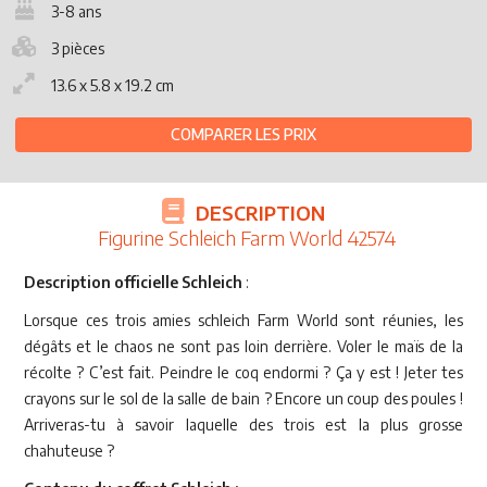
3-8 ans
3 pièces
13.6 x 5.8 x 19.2 cm
COMPARER LES PRIX
DESCRIPTION
Figurine Schleich Farm World 42574
Description officielle Schleich
:
Lorsque ces trois amies schleich Farm World sont réunies, les
dégâts et le chaos ne sont pas loin derrière. Voler le maïs de la
récolte ? C’est fait. Peindre le coq endormi ? Ça y est ! Jeter tes
crayons sur le sol de la salle de bain ? Encore un coup des poules !
Arriveras-tu à savoir laquelle des trois est la plus grosse
chahuteuse ?