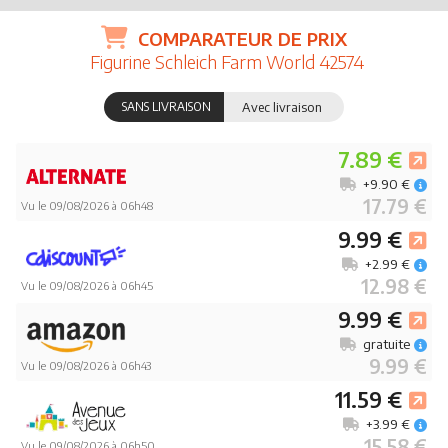
COMPARATEUR DE PRIX
Figurine Schleich Farm World 42574
SANS LIVRAISON
Avec livraison
7.89 €
+9.90 €
17.79 €
Vu le 09/08/2026 à 06h48
9.99 €
+2.99 €
12.98 €
Vu le 09/08/2026 à 06h45
9.99 €
gratuite
9.99 €
Vu le 09/08/2026 à 06h43
11.59 €
+3.99 €
15.58 €
Vu le 09/08/2026 à 06h50