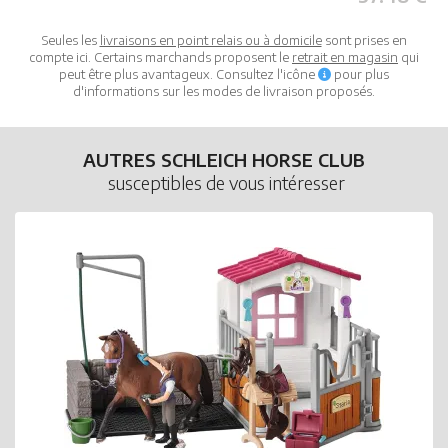
Seules les
livraisons en point relais ou à domicile
sont prises en
compte ici. Certains marchands proposent le
retrait en magasin
qui
peut être plus avantageux. Consultez l'icône
pour plus
d'informations sur les modes de livraison proposés.
AUTRES SCHLEICH HORSE CLUB
susceptibles de vous intéresser