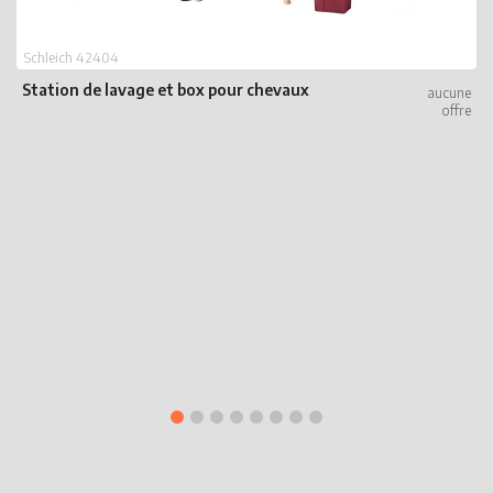
Schleich 42404
Station de lavage et box pour chevaux
S
V