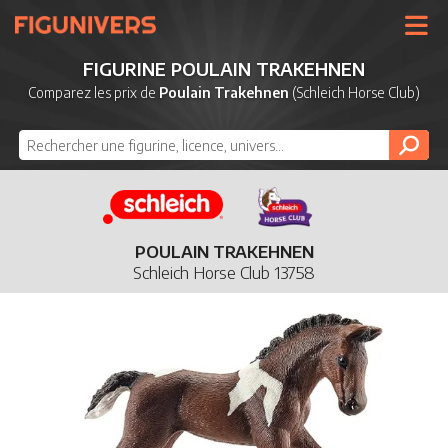
UNIVERS
FIGURINE POULAIN TRAKEHNEN
LICENCES
Comparez les prix de
Poulain Trakehnen
(Schleich Horse Club)
MARQUES
NOUVEAUTÉS
DERNIERS AJOUTS
POULAIN TRAKEHNEN
Schleich Horse Club 13758