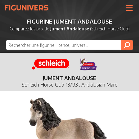
UNIVERS
FIGURINE JUMENT ANDALOUSE
LICENCES
Comparez les prix de
Jument Andalouse
(Schleich Horse Club)
MARQUES
NOUVEAUTÉS
DERNIERS AJOUTS
JUMENT ANDALOUSE
Schleich Horse Club 13793 : Andalusian Mare