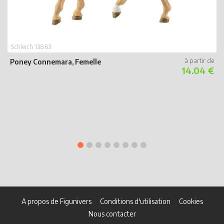
Schleich 13863
S
Poney Connemara, Femelle
14.04 €
P
A propos de Figunivers
Conditions d'utilisation
Cookies
Nous contacter