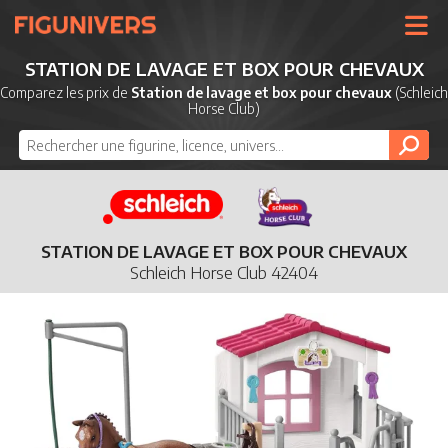
UNIVERS
STATION DE LAVAGE ET BOX POUR CHEVAUX
LICENCES
Comparez les prix de
Station de lavage et box pour chevaux
(Schleich
Horse Club)
MARQUES
NOUVEAUTÉS
DERNIERS AJOUTS
STATION DE LAVAGE ET BOX POUR CHEVAUX
Schleich Horse Club 42404