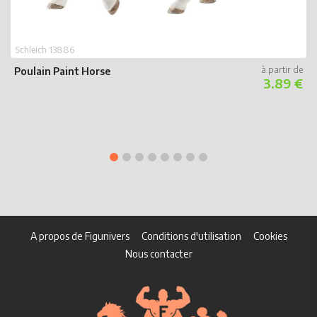
S
P
Schleich 13886
Poulain Paint Horse
3.89 €
A propos de Figunivers
Conditions d'utilisation
Cookies
Nous contacter