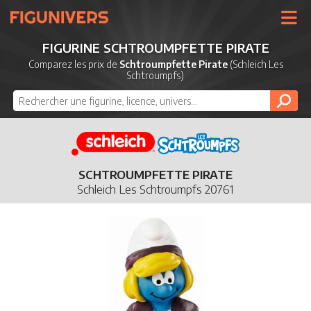
UNIVERS
FIGURINE SCHTROUMPFETTE PIRATE
LICENCES
Comparez les prix de
Schtroumpfette Pirate
(Schleich Les
Schtroumpfs)
MARQUES
NOUVEAUTÉS
DERNIERS AJOUTS
SCHTROUMPFETTE PIRATE
Schleich Les Schtroumpfs 20761