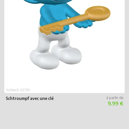
S
S
Schleich 20795
Schtroumpf avec une clé
9.99 €