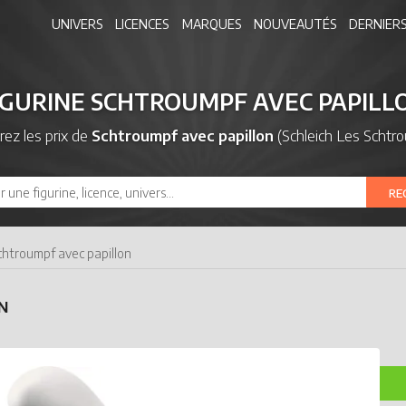
UNIVERS
LICENCES
MARQUES
NOUVEAUTÉS
DERNIERS
IGURINE SCHTROUMPF AVEC PAPILL
ez les prix de
Schtroumpf avec papillon
(Schleich Les Schtr
RE
chtroumpf avec papillon
N