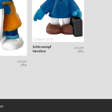
Schleich 20807
Schtroumpf
Footballeur a
trophée
Schleich 20774
Schtroumpf
Vendeur
er