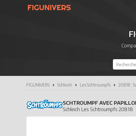
F
Compar
FIGUNIVERS
Schleich
Les Schtroumpfs
20818 : S
SCHTROUMPF AVEC PAPILLO
Schleich Les Schtroumpfs 20818