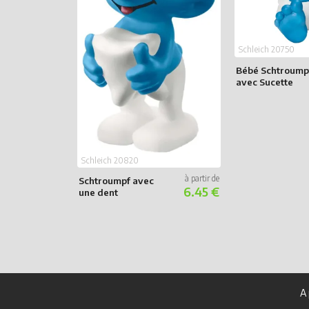
Schleich 20750
Bébé Schtroump
avec Sucette
Schleich 20820
Schtroumpf avec
6.45 €
une dent
A 