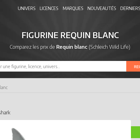
UNIVERS
LICENCES
MARQUES
NOUVEAUTÉS
DERNIERS
FIGURINE REQUIN BLANC
Comparez les prix de
Requin blanc
(Schleich Wild Life)
RE
lanc
shark