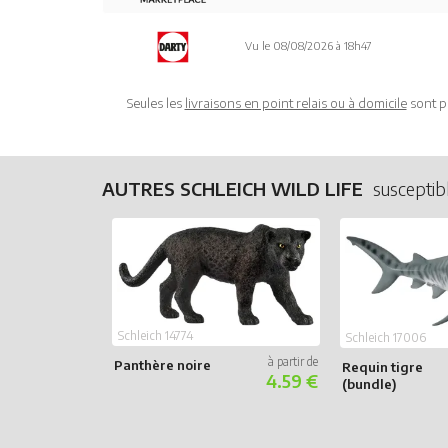
Vu le 08/08/2026 à 18h47
Seules les
livraisons en point relais ou à domicile
sont p
AUTRES SCHLEICH WILD LIFE
susceptib
Schleich 14774
Schleich 17006
Panthère noire
Requin tigre
4.59 €
(bundle)