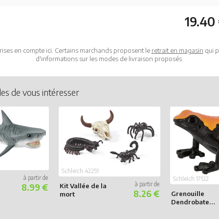
19.40
rises en compte ici. Certains marchands proposent le
retrait en magasin
qui p
d'informations sur les modes de livraison proposés.
les de vous intéresser
Schleich 42251
Schleich 17122
Kit Vallée de la
8.99 €
8.26 €
Grenouille
mort
Dendrobate
(bundle)