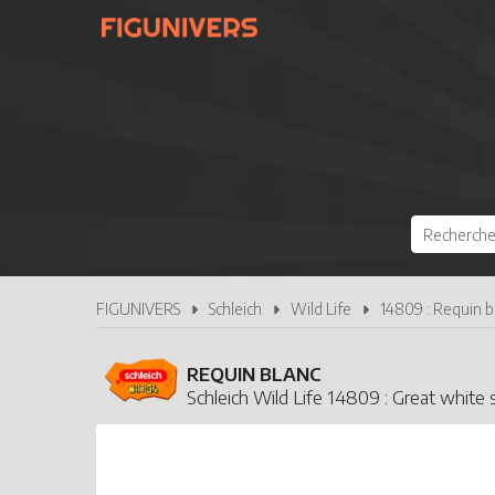
FIGUNIVERS
Schleich
Wild Life
14809 : Requin b
REQUIN BLANC
Schleich Wild Life 14809 : Great white 