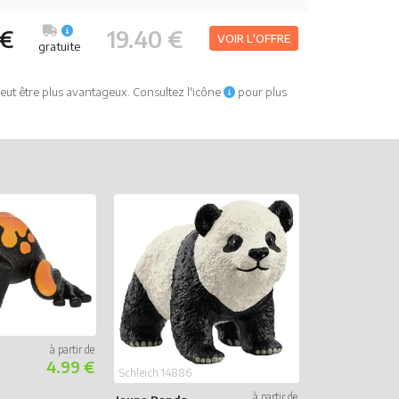
 €
19.40 €
VOIR L'OFFRE
gratuite
eut être plus avantageux. Consultez l'icône
pour plus
Schleich 14736
Crocodile
4.99 €
Schleich 14886