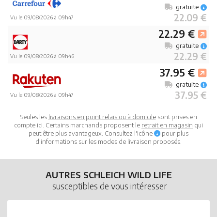
gratuite
22.09 €
Vu le 09/08/2026 à 09h47
22.29 €
gratuite
22.29 €
Vu le 09/08/2026 à 09h46
37.95 €
gratuite
37.95 €
Vu le 09/08/2026 à 09h47
Seules les
livraisons en point relais ou à domicile
sont prises en
compte ici. Certains marchands proposent le
retrait en magasin
qui
peut être plus avantageux. Consultez l'icône
pour plus
d'informations sur les modes de livraison proposés.
AUTRES SCHLEICH WILD LIFE
susceptibles de vous intéresser