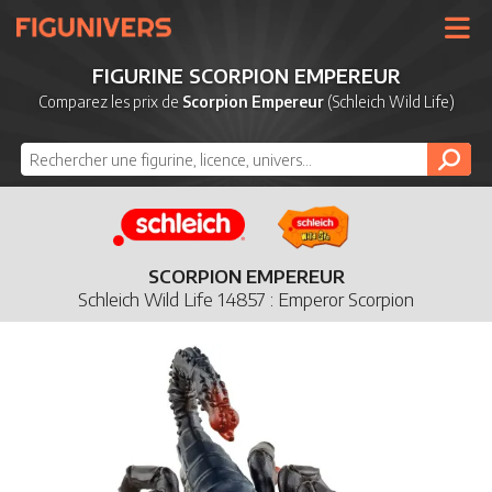
UNIVERS
FIGURINE SCORPION EMPEREUR
LICENCES
Comparez les prix de
Scorpion Empereur
(Schleich Wild Life)
MARQUES
NOUVEAUTÉS
DERNIERS AJOUTS
SCORPION EMPEREUR
Schleich Wild Life 14857 : Emperor Scorpion