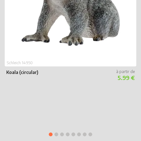
S
T
Schleich 14950
Koala (circular)
5.99 €