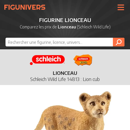
UNIVERS
FIGURINE LIONCEAU
LICENCES
Comparez les prix de
Lionceau
(Schleich Wild Life)
MARQUES
NOUVEAUTÉS
DERNIERS AJOUTS
LIONCEAU
Schleich Wild Life 14813 : Lion cub