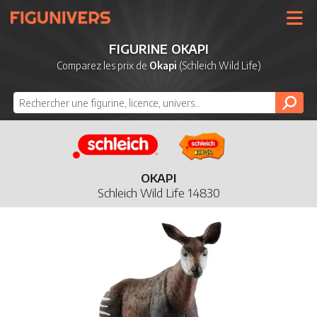
UNIVERS
FIGURINE OKAPI
LICENCES
Comparez les prix de
Okapi
(Schleich Wild Life)
MARQUES
NOUVEAUTÉS
DERNIERS AJOUTS
OKAPI
Schleich Wild Life 14830