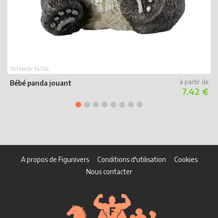
S
O
Schleich 14734
Bébé panda jouant
7.42 €
A propos de Figunivers
Conditions d'utilisation
Cookies
Nous contacter