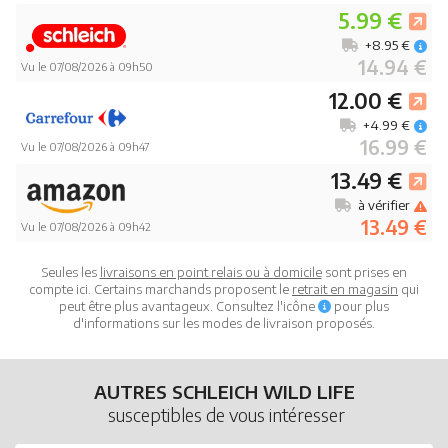
5.99 €
+8.95 €
14.94 €
Vu le 07/08/2026 à 09h50
12.00 €
+4.99 €
16.99 €
Vu le 07/08/2026 à 09h47
13.49 €
à vérifier
13.49 €
Vu le 07/08/2026 à 09h42
Seules les
livraisons en point relais ou à domicile
sont prises en
compte ici. Certains marchands proposent le
retrait en magasin
qui
peut être plus avantageux. Consultez l'icône
pour plus
d'informations sur les modes de livraison proposés.
AUTRES SCHLEICH WILD LIFE
susceptibles de vous intéresser