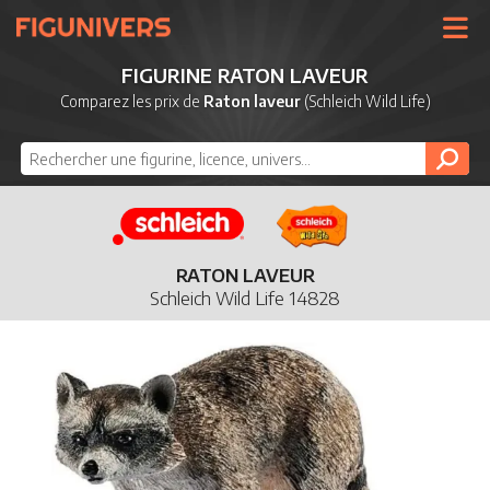
UNIVERS
FIGURINE RATON LAVEUR
LICENCES
Comparez les prix de
Raton laveur
(Schleich Wild Life)
MARQUES
NOUVEAUTÉS
DERNIERS AJOUTS
RATON LAVEUR
Schleich Wild Life 14828