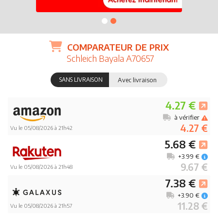
COMPARATEUR DE PRIX
Schleich Bayala A70657
SANS LIVRAISON
Avec livraison
4.27 €
à vérifier
4.27 €
Vu le 05/08/2026 à 21h42
5.68 €
+3.99 €
9.67 €
Vu le 05/08/2026 à 21h48
7.38 €
+3.90 €
11.28 €
Vu le 05/08/2026 à 21h57