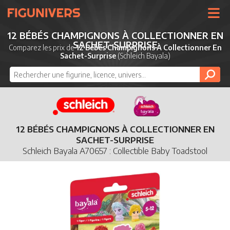
UNIVERS
12 BÉBÉS CHAMPIGNONS À COLLECTIONNER EN
SACHET-SURPRISE
LICENCES
Comparez les prix de
12 Bébés Champignons À Collectionner En
Sachet-Surprise
(Schleich Bayala)
MARQUES
NOUVEAUTÉS
DERNIERS AJOUTS
12 BÉBÉS CHAMPIGNONS À COLLECTIONNER EN
SACHET-SURPRISE
Schleich Bayala A70657 : Collectible Baby Toadstool