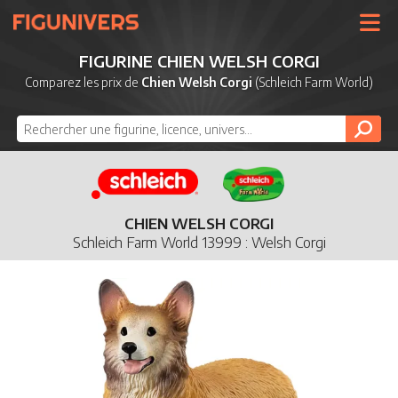
UNIVERS
FIGURINE CHIEN WELSH CORGI
LICENCES
Comparez les prix de
Chien Welsh Corgi
(Schleich Farm World)
MARQUES
NOUVEAUTÉS
DERNIERS AJOUTS
CHIEN WELSH CORGI
Schleich Farm World 13999 : Welsh Corgi