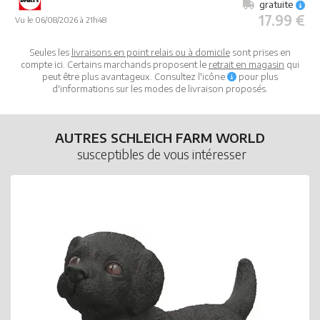
gratuite
17.99 €
Vu le 06/08/2026 à 21h48
Seules les
livraisons en point relais ou à domicile
sont prises en
compte ici. Certains marchands proposent le
retrait en magasin
qui
peut être plus avantageux. Consultez l'icône
pour plus
d'informations sur les modes de livraison proposés.
AUTRES SCHLEICH FARM WORLD
susceptibles de vous intéresser