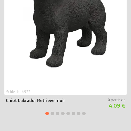
S
B
Schleich 14922
Chiot Labrador Retriever noir
4.09 €