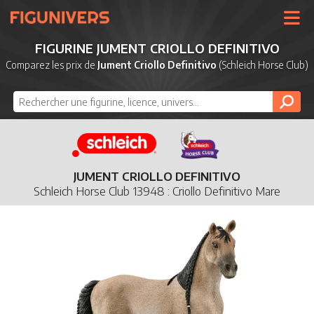
UNIVERS
FIGURINE JUMENT CRIOLLO DEFINITIVO
LICENCES
Comparez les prix de
Jument Criollo Definitivo
(Schleich Horse Club)
MARQUES
NOUVEAUTÉS
DERNIERS AJOUTS
JUMENT CRIOLLO DEFINITIVO
Schleich Horse Club 13948 : Criollo Definitivo Mare